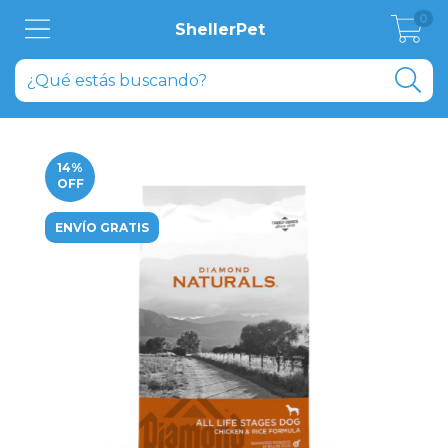
0
ShellerPet
14
%
OFF
ENVÍO GRATIS