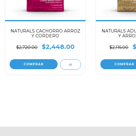
NATURALS CACHORRO ARROZ
NATURALS AD
Y CORDERO
Y ARRO
$2,448.00
$
$2,720.00
$2,115.00
COMPRAR
COMPRAR