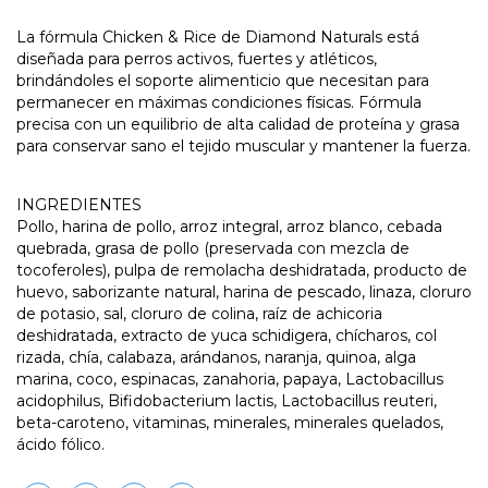
La fórmula Chicken & Rice de Diamond Naturals está
diseñada para perros activos, fuertes y atléticos,
brindándoles el soporte alimenticio que necesitan para
permanecer en máximas condiciones físicas. Fórmula
precisa con un equilibrio de alta calidad de proteína y grasa
para conservar sano el tejido muscular y mantener la fuerza.
INGREDIENTES
Pollo, harina de pollo, arroz integral, arroz blanco, cebada
quebrada, grasa de pollo (preservada con mezcla de
tocoferoles), pulpa de remolacha deshidratada, producto de
huevo, saborizante natural, harina de pescado, linaza, cloruro
de potasio, sal, cloruro de colina, raíz de achicoria
deshidratada, extracto de yuca schidigera, chícharos, col
rizada, chía, calabaza, arándanos, naranja, quinoa, alga
marina, coco, espinacas, zanahoria, papaya, Lactobacillus
acidophilus, Bifidobacterium lactis, Lactobacillus reuteri,
beta-caroteno, vitaminas, minerales, minerales quelados,
ácido fólico.