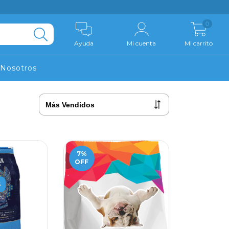
0
Ayuda
Mi cuenta
Mi carrito
Nosotros
7
%
OFF
S