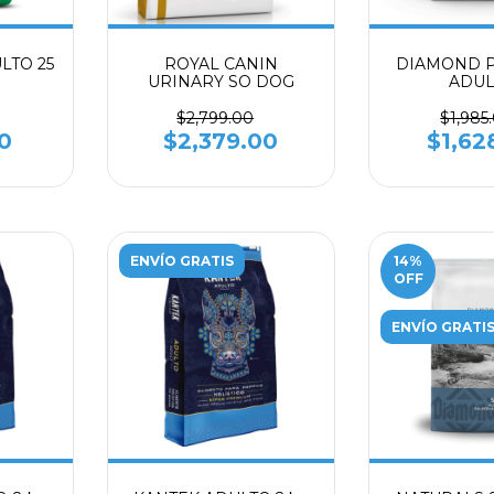
LTO 25
ROYAL CANIN
DIAMOND 
URINARY SO DOG
ADUL
$2,799.00
$1,985
00
$2,379.00
$1,62
ENVÍO GRATIS
14
%
OFF
ENVÍO GRATI