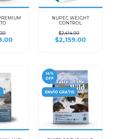
PREMIUM
NUPEC WEIGHT
TO
CONTROL
.00
$2,414.00
8.00
$2,159.00
14
%
OFF
S
ENVÍO GRATIS