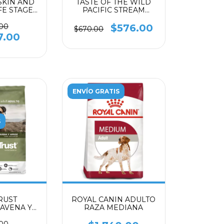
SKIN AND
TASTE OF THE WILD
FE STAGES
PACIFIC STREAM
G
CANINE (SALMÓN
AHUMADO)
.00
$576.00
$670.00
7.00
ENVÍO GRATIS
S
RUST
ROYAL CANIN ADULTO
AVENA Y
RAZA MEDIANA
OZ
.00