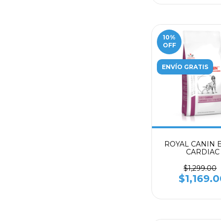
10
%
OFF
ENVÍO GRATIS
ROYAL CANIN 
CARDIAC
$1,299.00
$1,169.