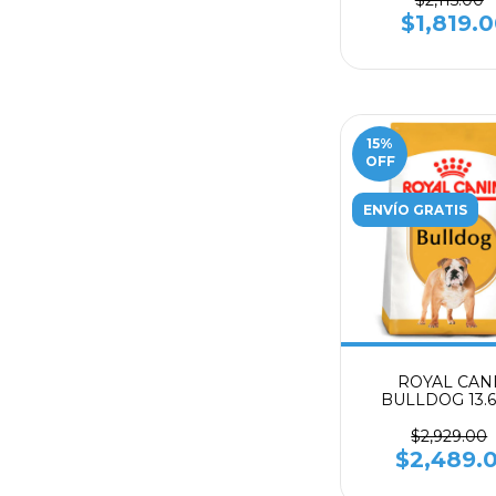
$1,819.
15
%
OFF
ENVÍO GRATIS
ROYAL CAN
BULLDOG 13.6
$2,929.00
$2,489.