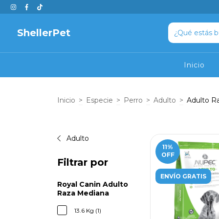
ShellerPet
Inicio
Inicio
>
Especie
>
Perro
>
Adulto
>
Adulto R
Adulto
11
%
OFF
Filtrar por
ENVÍO GRATIS
Royal Canin Adulto
Raza Mediana
13.6 Kg (1)