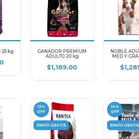
25 kg
GANADOR PREMIUM
NOBLE ADU
ADULTO 20 kg
MED Y GRA
00
$1,189.00
$1,28
13
%
14
%
OFF
OFF
ENVÍO GRATIS
ENVÍO GRATI