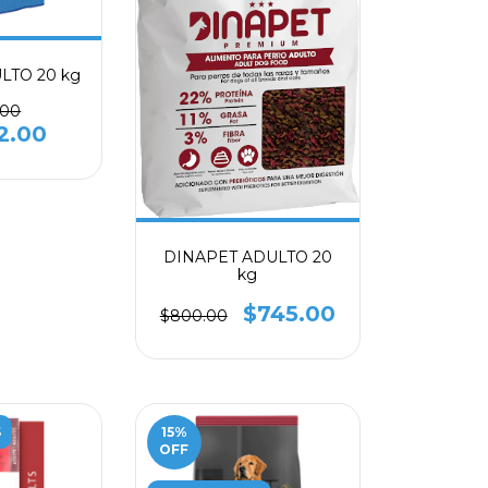
LTO 20 kg
.00
2.00
DINAPET ADULTO 20
kg
$745.00
$800.00
S
15
%
OFF