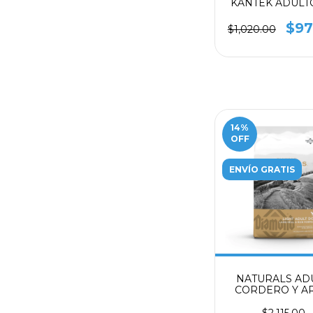
KANTEK ADULTO
$97
$1,020.00
14
%
OFF
ENVÍO GRATIS
NATURALS AD
CORDERO Y A
LIGHT
$2,115.00