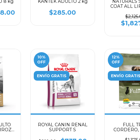
 8 kg
KANTEK ADULTO 2 kg
NATURALS 
COAT ALL LI
DO
8.00
$285.00
$2,125
$1,82
10
%
12
%
OFF
OFF
ENVÍO GRATIS
ENVÍO GRATI
ULTO
ROYAL CANIN RENAL
FULL T
RROZ
SUPPORT S
CORDERO, 
ARR
$1,375