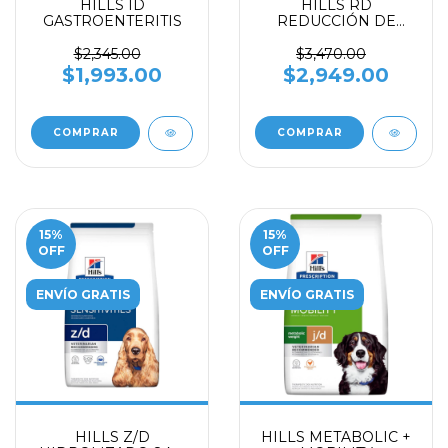
HILLS ID
HILLS RD
GASTROENTERITIS
REDUCCIÓN DE
PESO
$2,345.00
$3,470.00
$1,993.00
$2,949.00
COMPRAR
COMPRAR
15
%
15
%
OFF
OFF
ENVÍO GRATIS
ENVÍO GRATIS
HILLS Z/D
HILLS METABOLIC +