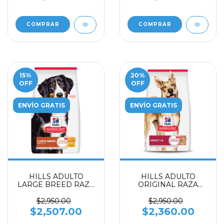
COMPRAR
COMPRAR
15
%
20
%
OFF
OFF
ENVÍO GRATIS
ENVÍO GRATIS
HILLS ADULTO
HILLS ADULTO
LARGE BREED RAZA
ORIGINAL RAZA
GRANDE Y GIGANTE
GRANDE ARROZ Y
15 kg
CORDERO 14.9 kg
$2,950.00
$2,950.00
$2,507.00
$2,360.00