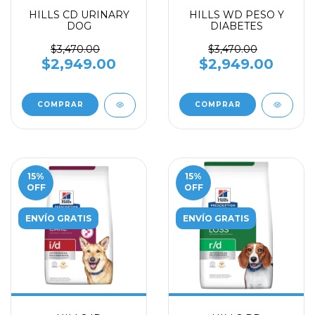
HILLS CD URINARY
HILLS WD PESO Y
DOG
DIABETES
$3,470.00
$3,470.00
$2,949.00
$2,949.00
COMPRAR
COMPRAR
15
%
15
%
OFF
OFF
ENVÍO GRATIS
ENVÍO GRATIS