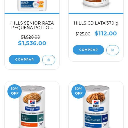
HILLS SENIOR RAZA
HILLS CD LATA 370 g
PEQUEÑA POLLO Y
CEBADA
$112.00
$125.00
$1,920.00
$1,536.00
COMPRAR
10
%
10
%
OFF
OFF