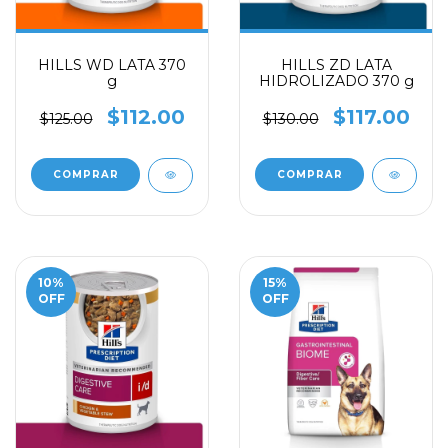
HILLS WD LATA 370
HILLS ZD LATA
g
HIDROLIZADO 370 g
$112.00
$117.00
$125.00
$130.00
10
%
15
%
OFF
OFF