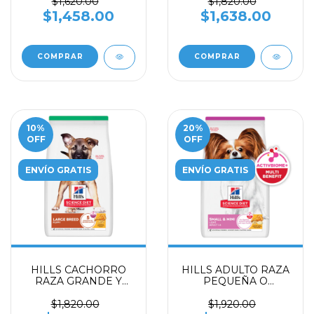
CEBADA
$1,620.00
$1,820.00
$1,458.00
$1,638.00
COMPRAR
COMPRAR
10
%
20
%
OFF
OFF
ENVÍO GRATIS
ENVÍO GRATIS
HILLS CACHORRO
HILLS ADULTO RAZA
RAZA GRANDE Y
PEQUEÑA O
GIGANTE
MINIATURA LIGHT
$1,820.00
$1,920.00