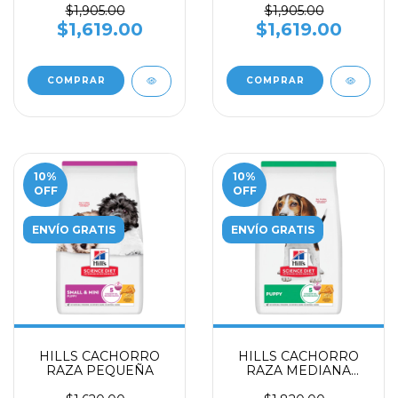
5.7 kg
$1,905.00
$1,905.00
$1,619.00
$1,619.00
10
%
10
%
OFF
OFF
ENVÍO GRATIS
ENVÍO GRATIS
HILLS CACHORRO
HILLS CACHORRO
RAZA PEQUEÑA
RAZA MEDIANA
RECETA POLLO Y