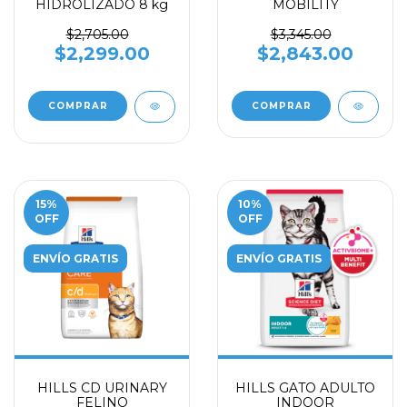
HIDROLIZADO 8 kg
MOBILITY
$2,705.00
$3,345.00
$2,299.00
$2,843.00
COMPRAR
15
%
10
%
OFF
OFF
ENVÍO GRATIS
ENVÍO GRATIS
HILLS CD URINARY
HILLS GATO ADULTO
FELINO
INDOOR