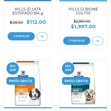
HILLS ID LATA
HILLS GI BIOME
ESTOFADO 354 g
COLITIS
$112.00
$2,350.00
$125.00
$1,997.00
COMPRAR
15
%
15
%
OFF
OFF
ENVÍO GRATIS
ENVÍO GRATIS