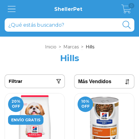
0
ShellerPet
Inicio
>
Marcas
>
Hills
Hills
Filtrar
20
%
10
%
OFF
OFF
ENVÍO GRATIS