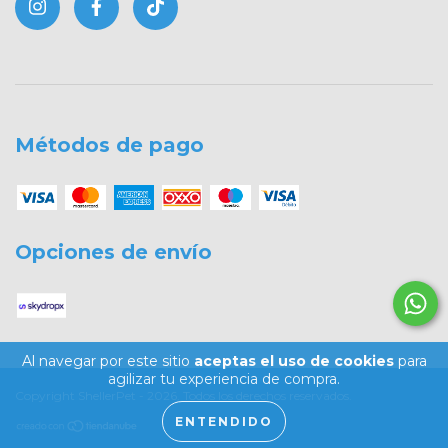
Métodos de pago
Opciones de envío
Al navegar por este sitio
aceptas el uso de cookies
para
agilizar tu experiencia de compra.
Copyright ShellerPet - 2026. Todos los derechos reservados.
ENTENDIDO