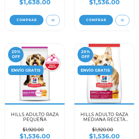
$1,638.00
$1,536.00
COMPRAR
COMPRAR
20
%
20
%
OFF
OFF
ENVÍO GRATIS
ENVÍO GRATIS
HILLS ADULTO RAZA
HILLS ADULTO RAZA
PEQUEÑA
MEDIANA RECETA
POLLO Y CEBADA
$1,920.00
$1,920.00
$1,536.00
$1,536.00