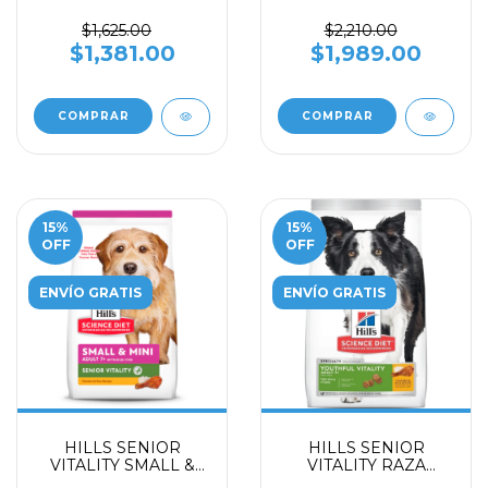
$1,625.00
$2,210.00
$1,381.00
$1,989.00
COMPRAR
COMPRAR
15
%
15
%
OFF
OFF
ENVÍO GRATIS
ENVÍO GRATIS
HILLS SENIOR
HILLS SENIOR
VITALITY SMALL &
VITALITY RAZA
MINI 5.7 kg
MEDIANA Y GRANDE