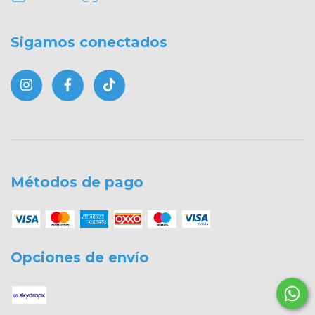
Sigamos conectados
Métodos de pago
Opciones de envío