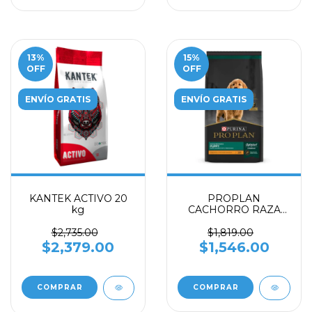
13
%
15
%
OFF
OFF
ENVÍO GRATIS
ENVÍO GRATIS
KANTEK ACTIVO 20
PROPLAN
kg
CACHORRO RAZA
MEDIANA
$2,735.00
$1,819.00
$2,379.00
$1,546.00
COMPRAR