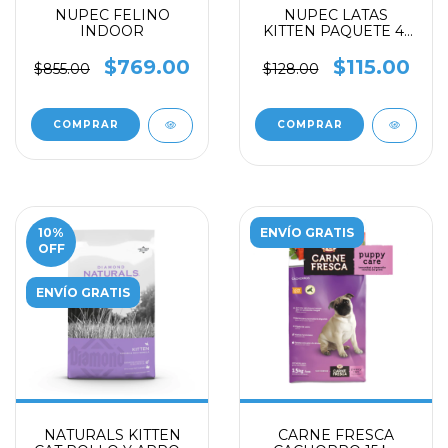
NUPEC FELINO
NUPEC LATAS
INDOOR
KITTEN PAQUETE 4-
100 g
$769.00
$115.00
$855.00
$128.00
COMPRAR
10
%
ENVÍO GRATIS
OFF
ENVÍO GRATIS
NATURALS KITTEN
CARNE FRESCA