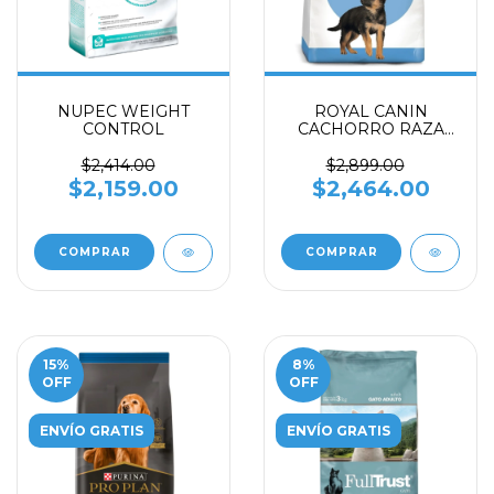
NUPEC WEIGHT
ROYAL CANIN
CONTROL
CACHORRO RAZA
GRANDE
$2,414.00
$2,899.00
$2,159.00
$2,464.00
COMPRAR
COMPRAR
15
%
8
%
OFF
OFF
ENVÍO GRATIS
ENVÍO GRATIS