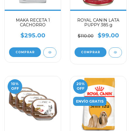
MAKA RECETA 1
ROYAL CANIN LATA
CACHORRO
PUPPY 385 g
$295.00
$99.00
$110.00
COMPRAR
10
%
20
%
OFF
OFF
ENVÍO GRATIS