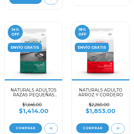
14
%
18
%
OFF
OFF
ENVÍO GRATIS
ENVÍO GRATIS
NATURALS ADULTOS
NATURALS ADULTO
RAZAS PEQUEÑAS
ARROZ Y CORDERO
ARROZ Y CORDERO
$1,645.00
$2,260.00
$1,414.00
$1,853.00
COMPRAR
COMPRAR