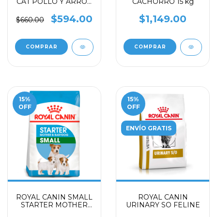
CAT POLLO Y ARROZ
CACHORRO 15 kg
2.72 kg
$594.00
$1,149.00
$660.00
15
%
15
%
OFF
OFF
ENVÍO GRATIS
ROYAL CANIN SMALL
ROYAL CANIN
STARTER MOTHER
URINARY SO FELINE
AND BABYDOG