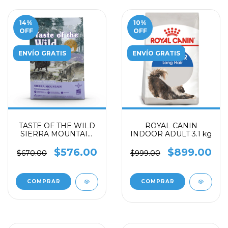
14
%
10
%
OFF
OFF
ENVÍO GRATIS
ENVÍO GRATIS
TASTE OF THE WILD
ROYAL CANIN
SIERRA MOUNTAIN
INDOOR ADULT 3.1 kg
CANINE (CORDERO
ASADO)
$576.00
$899.00
$670.00
$999.00
COMPRAR