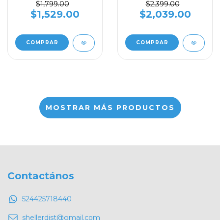
$1,799.00
$2,399.00
$1,529.00
$2,039.00
COMPRAR
COMPRAR
MOSTRAR MÁS PRODUCTOS
Contactános
524425718440
shellerdist@gmail.com