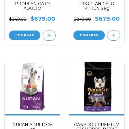
PROPLAN GATO
PROPLAN GATO
ADULTO
KITTEN 3 kg
$679.00
$679.00
$849.00
$849.00
COMPRAR
NUCAN ADULTO 25
GANADOR PREMIUM