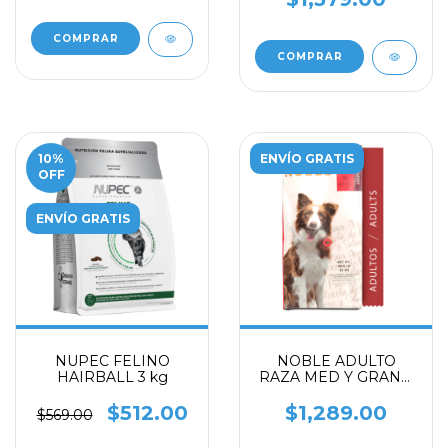
COMPRAR
10
%
ENVÍO GRATIS
OFF
ENVÍO GRATIS
NUPEC FELINO
NOBLE ADULTO
HAIRBALL 3 kg
RAZA MED Y GRAND
20 kg
$512.00
$1,289.00
$569.00