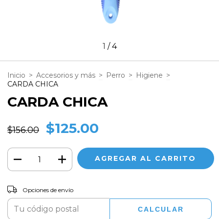
1
/
4
Inicio
>
Accesorios y más
>
Perro
>
Higiene
>
CARDA CHICA
CARDA CHICA
$125.00
$156.00
CAMBIAR CP
Entregas para el CP:
Opciones de envío
CALCULAR