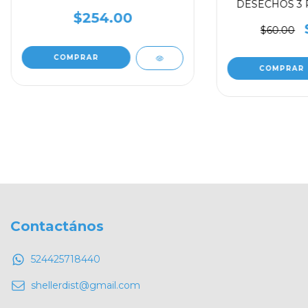
DESECHOS 3 
$254.00
$60.00
Contactános
524425718440
shellerdist@gmail.com