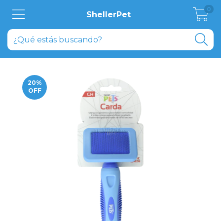
0
ShellerPet
20
%
OFF