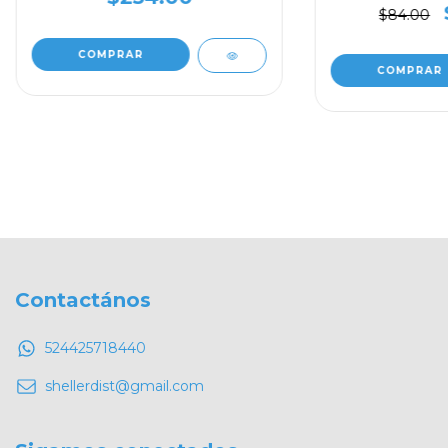
$84.00
Contactános
524425718440
shellerdist@gmail.com