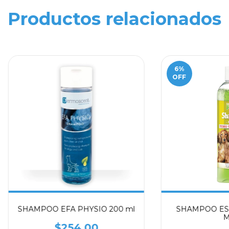
Productos relacionados
6
%
OFF
SHAMPOO EFA PHYSIO 200 ml
SHAMPOO ESS
M
$254.00