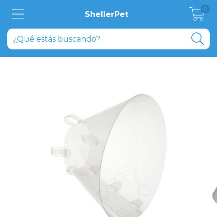
0
ShellerPet