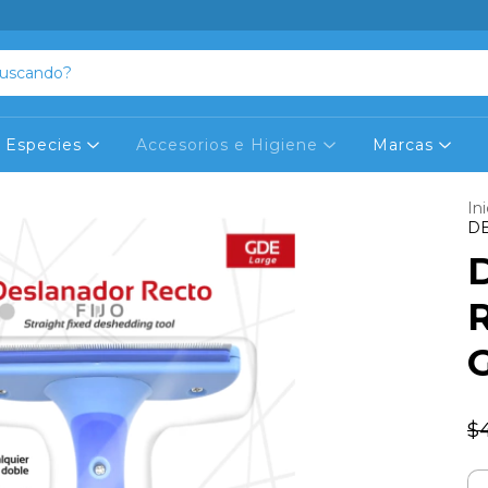
Especies
Accesorios e Higiene
Marcas
Ini
D
$