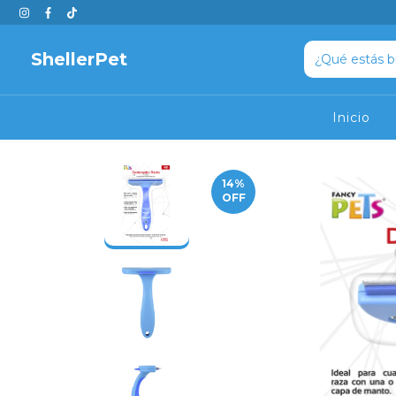
ShellerPet
Inicio
14
%
OFF