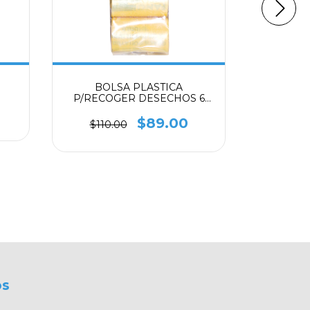
BOLSA PLASTICA
CA
P/RECOGER DESECHOS 6
ROLLOS 120 PZ
$189.
$89.00
$110.00
os