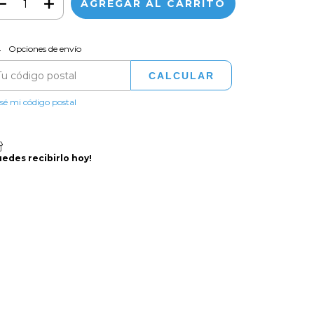
CAMBIAR CP
regas para el CP:
Opciones de envío
CALCULAR
sé mi código postal
uedes recibirlo hoy!