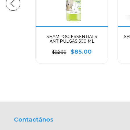
TICA
SHAMPOO ESSENTIALS
SH
ECHOS 3
ANTIPULGAS 500 ML
 PZ
.00
$85.00
$92.00
Contactános