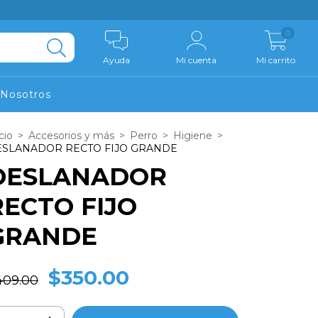
0
Ayuda
Mi cuenta
Mi carrito
Nosotros
cio
>
Accesorios y más
>
Perro
>
Higiene
>
ESLANADOR RECTO FIJO GRANDE
DESLANADOR
RECTO FIJO
GRANDE
$350.00
409.00