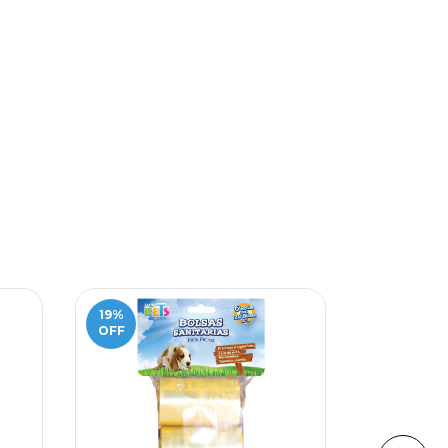
19
%
11
%
OFF
OFF