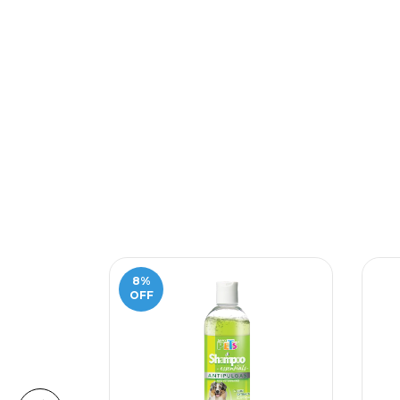
8
%
OFF