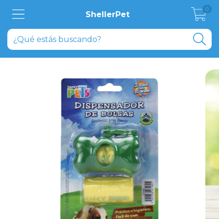
0
ShellerPet