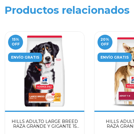
Productos relacionados
15
%
20
%
OFF
OFF
ENVÍO GRATIS
ENVÍO GRATIS
HILLS ADULTO LARGE BREED
HILLS ADUL
RAZA GRANDE Y GIGANTE 15
RAZA GRAN
kg
CORDERO