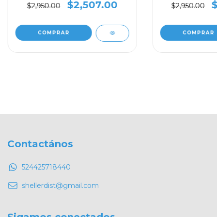
$2,507.00
$2,950.00
$2,950.00
Contactános
524425718440
shellerdist@gmail.com
Sigamos conectados