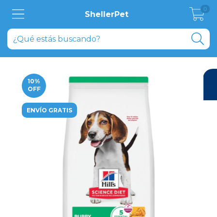
0
ShellerPet
10
%
OFF
ENVÍO GRATIS