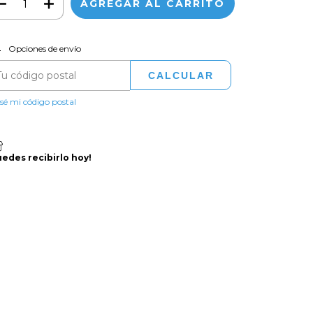
CAMBIAR CP
regas para el CP:
Opciones de envío
CALCULAR
sé mi código postal
uedes recibirlo hoy!