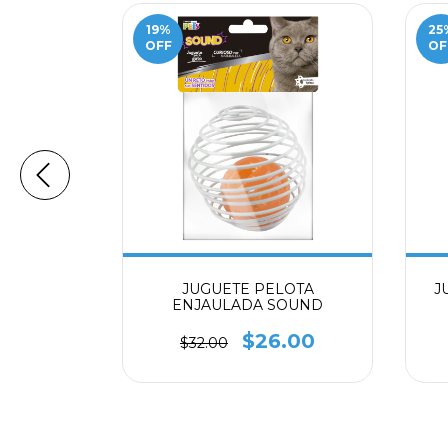
19
%
25
OFF
OF
 GATO
JUGUETE PELOTA
J
LUMAS
ENJAULADA SOUND
.00
$26.00
$32.00