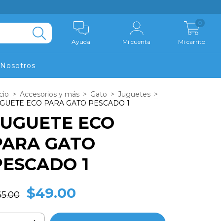
0
Ayuda
Mi cuenta
Mi carrito
Nosotros
cio
>
Accesorios y más
>
Gato
>
Juguetes
>
GUETE ECO PARA GATO PESCADO 1
JUGUETE ECO
PARA GATO
PESCADO 1
$49.00
65.00