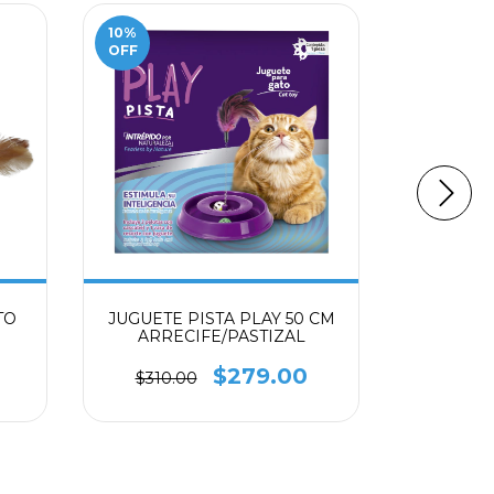
10
%
20
%
OFF
OFF
TO
JUGUETE PISTA PLAY 50 CM
JUGUET
ARRECIFE/PASTIZAL
C/CAT
$279.00
$310.00
$210.