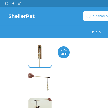
ShellerPet
Inicio
25
%
OFF