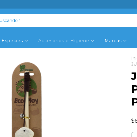
Especies
Accesorios e Higiene
Marcas
Ini
JU
$