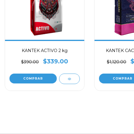
KANTEK ACTIVO 2 kg
KANTEK CAC
$339.00
$
$390.00
$1,120.00