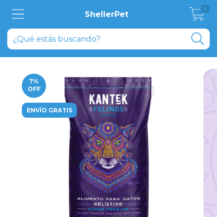
0
ShellerPet
7
%
OFF
ENVÍO GRATIS