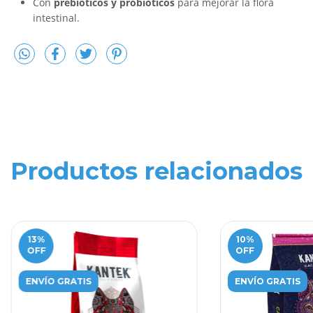
Con
prebióticos y probióticos
para mejorar la flora
intestinal.
Productos relacionados
13
%
10
%
OFF
OFF
ENVÍO GRATIS
ENVÍO GRATIS