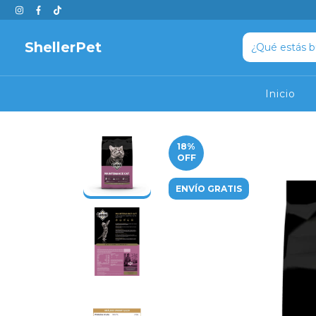
ShellerPet
Inicio
18
%
OFF
ENVÍO GRATIS