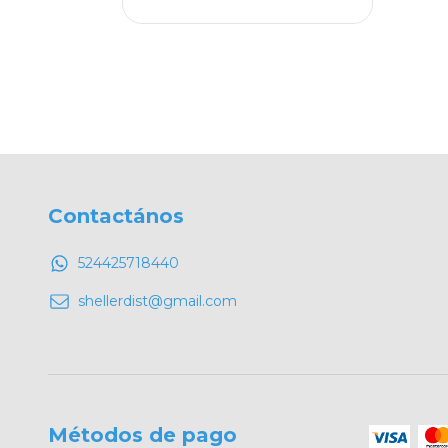
Contactános
524425718440
shellerdist@gmail.com
Métodos de pago