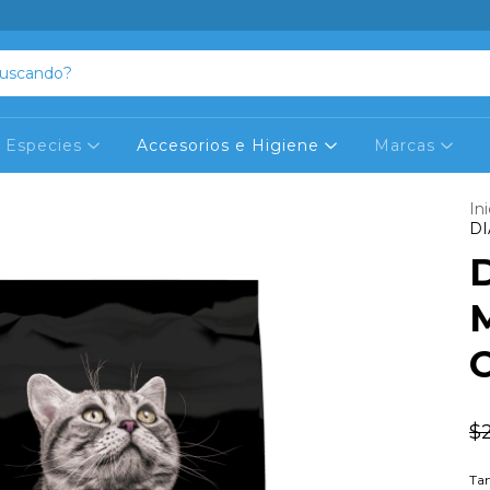
Especies
Accesorios e Higiene
Marcas
Ini
D
$
Ta