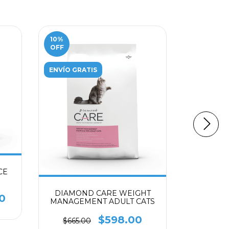
10
%
14
%
OFF
OFF
ENVÍO GRATIS
ENVÍO GR
CE
NATU
RAZAS P
DIAMOND CARE WEIGHT
0
$2,800.
MANAGEMENT ADULT CATS
$598.00
$665.00