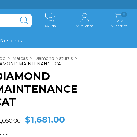
0
Ayuda
Mi cuenta
Mi carrito
Nosotros
cio
>
Marcas
>
Diamond Naturals
>
IAMOND MAINTENANCE CAT
DIAMOND
MAINTENANCE
CAT
$1,681.00
2,050.00
maño