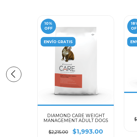
10
%
18
OFF
OF
ENVÍO GRATIS
EN
UPPY
714.00
DIAMOND CARE WEIGHT
$
MANAGEMENT ADULT DOGS
$1,993.00
$2,215.00