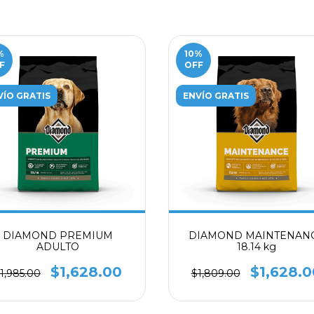
%
10
%
F
OFF
VÍO GRATIS
ENVÍO GRATIS
DIAMOND PREMIUM
DIAMOND MAINTENAN
ADULTO
18.14 kg
$1,628.00
$1,628.0
1,985.00
$1,809.00