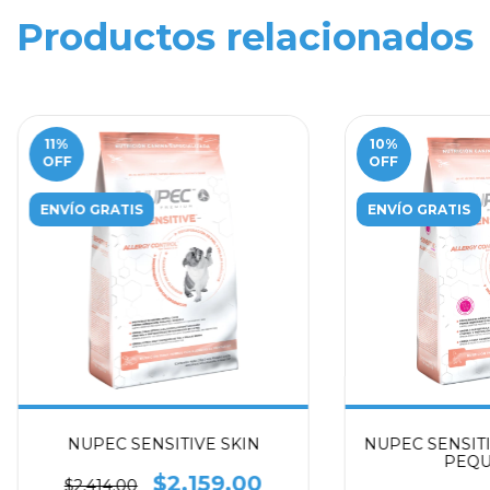
Productos relacionados
11
%
10
%
OFF
OFF
ENVÍO GRATIS
ENVÍO GRATIS
NUPEC SENSITIVE SKIN
NUPEC SENSITI
PEQU
$2,159.00
$2,414.00