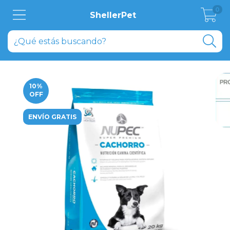
0
ShellerPet
10
%
OFF
ENVÍO GRATIS