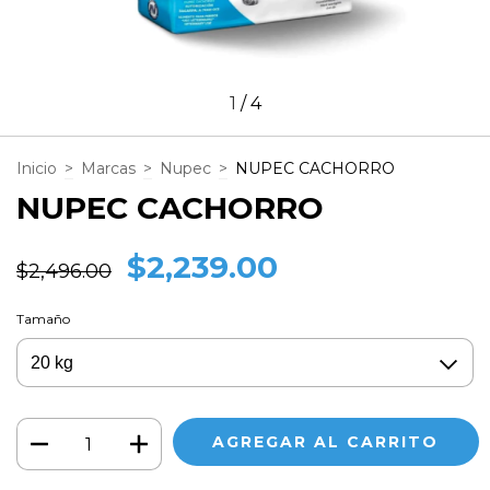
1
/
4
Inicio
>
Marcas
>
Nupec
>
NUPEC CACHORRO
NUPEC CACHORRO
$2,239.00
$2,496.00
Tamaño