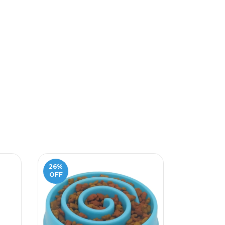
26
%
20
%
OFF
OFF