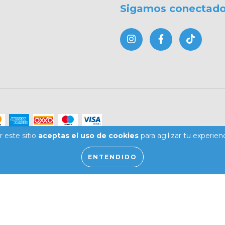
Sigamos conectad
 este sitio
aceptas el uso de cookies
para agilizar tu experien
ENTENDIDO