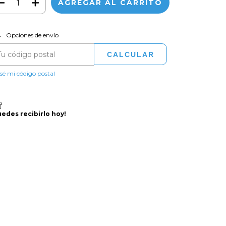
CAMBIAR CP
regas para el CP:
Opciones de envío
CALCULAR
sé mi código postal
uedes recibirlo hoy!