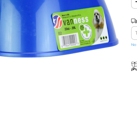
Ent
No 
¡P