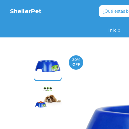
ShellerPet
Inicio
20
%
OFF