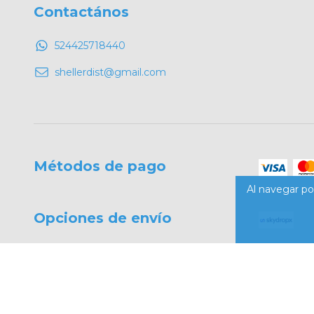
Contactános
524425718440
shellerdist@gmail.com
Métodos de pago
Al navegar por
Opciones de envío
Copyright ShellerPet - 2026. Todos los derechos reservados.