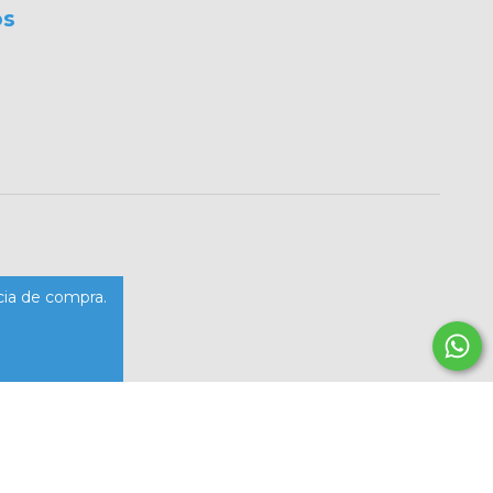
os
cia de compra.