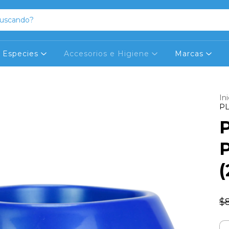
Especies
Accesorios e Higiene
Marcas
Ini
PL
(
$