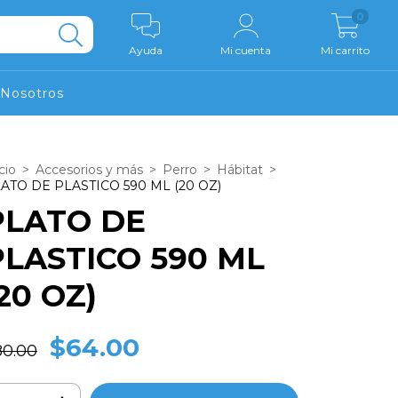
0
Ayuda
Mi cuenta
Mi carrito
Nosotros
cio
>
Accesorios y más
>
Perro
>
Hábitat
>
ATO DE PLASTICO 590 ML (20 OZ)
PLATO DE
PLASTICO 590 ML
20 OZ)
$64.00
80.00