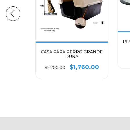
E 32 OZ
PL
CASA PARA PERRO GRANDE
9.00
DUNA
$1,760.00
$2,200.00