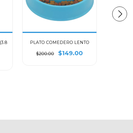
3.8
PLATO COMEDERO LENTO
PLATO D
$149.00
$200.00
$90