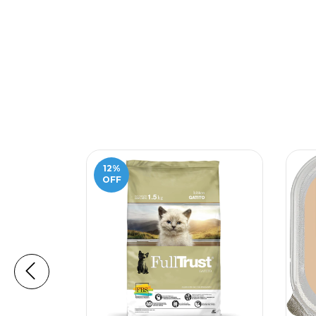
12
%
OFF