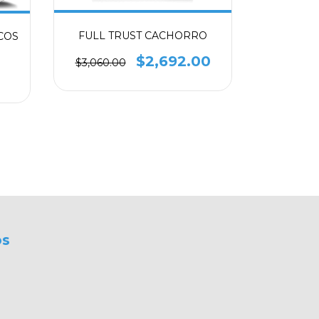
FULL TRUST CACHORRO
FULL
COS
ARA
$2,692.00
$3,060.00
os