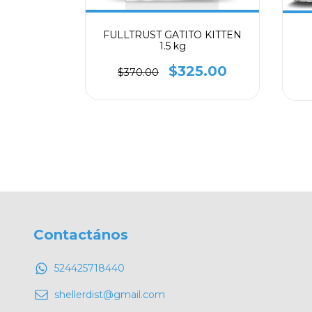
O ADULTO
FULLTRUST GATITO KITTEN
1.5 kg
4.00
$325.00
$370.00
Contactános
524425718440
shellerdist@gmail.com