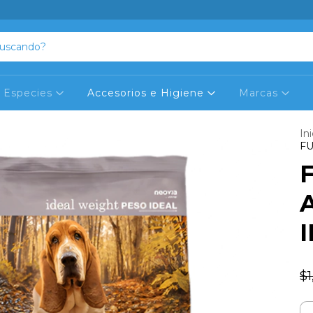
Especies
Accesorios e Higiene
Marcas
Ini
FU
$1