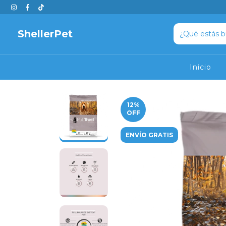
ShellerPet
Inicio
12
%
OFF
ENVÍO GRATIS