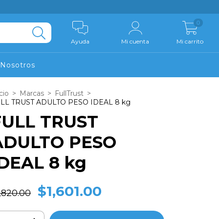
0
Ayuda
Mi cuenta
Mi carrito
Nosotros
cio
>
Marcas
>
FullTrust
>
LL TRUST ADULTO PESO IDEAL 8 kg
FULL TRUST
ADULTO PESO
IDEAL 8 kg
$1,601.00
,820.00