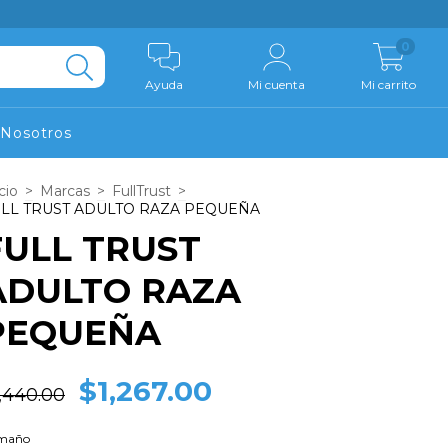
0
Ayuda
Mi cuenta
Mi carrito
Nosotros
cio
>
Marcas
>
FullTrust
>
LL TRUST ADULTO RAZA PEQUEÑA
FULL TRUST
ADULTO RAZA
PEQUEÑA
$1,267.00
,440.00
maño