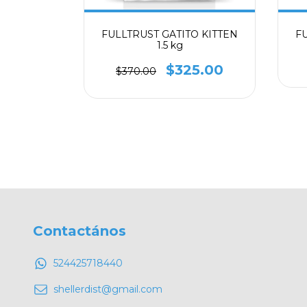
ENIOR
FULLTRUST GATITO KITTEN
F
1.5 kg
26.00
$325.00
$370.00
Contactános
524425718440
shellerdist@gmail.com