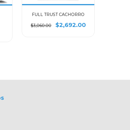
FULL TRUST CACHORRO
FULL TR
$2,692.00
$3,060.00
$1,820.
os