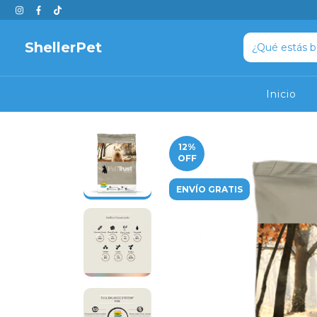
ShellerPet
Inicio
12
%
OFF
ENVÍO GRATIS