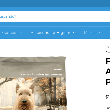
Especies
Accesorios e Higiene
Marcas
Ini
FU
$1
Ta