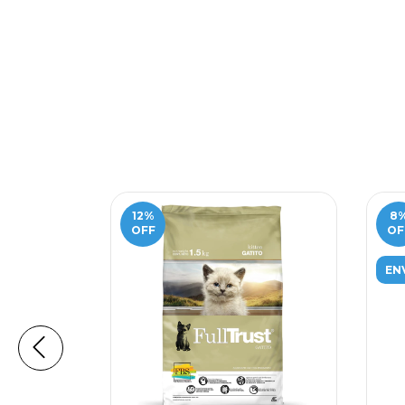
12
%
8
OFF
OF
EN