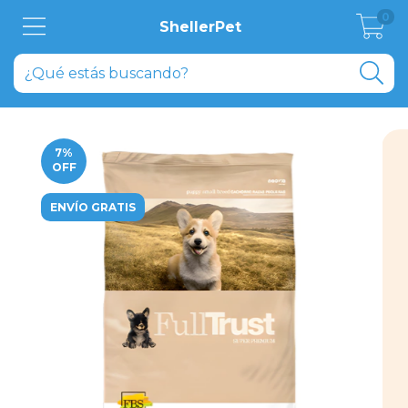
0
ShellerPet
7
%
OFF
ENVÍO GRATIS