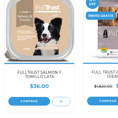
OFF
ENVÍO GRATIS
FULL TRUST 
FULLTRUST SALMON Y
IDEAL
TOMILLO LATA
$36.00
$1,820.00