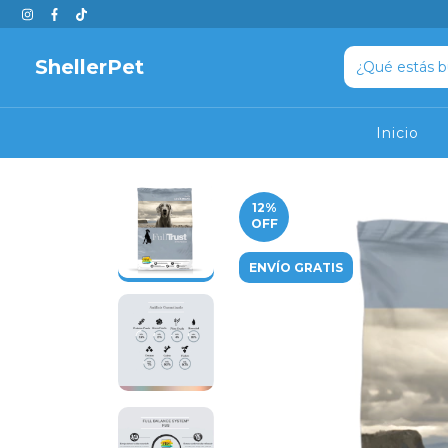
ShellerPet
Inicio
12
%
OFF
ENVÍO GRATIS