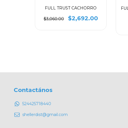
RDERO,
FULL TRUST CACHORRO
FU
ROZ
$2,692.00
$3,060.00
10.00
Contactános
524425718440
shellerdist@gmail.com