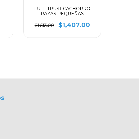
FULL TRUST CACHORRO
FULL TR
Y
RAZAS PEQUEÑAS
$1,407.00
$1,513.00
$1,440.
os