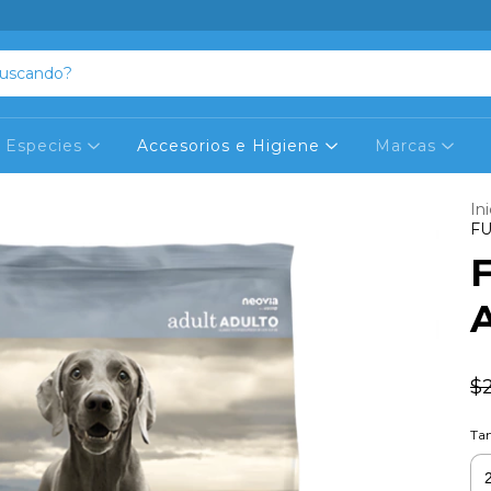
Especies
Accesorios e Higiene
Marcas
Ini
FU
$2
Ta