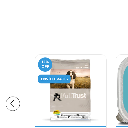
12
%
OFF
ENVÍO GRATIS