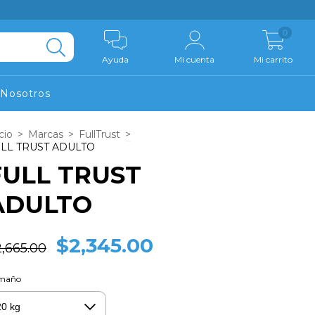
0
Ayuda
Mi cuenta
Mi carrito
Nosotros
cio
>
Marcas
>
FullTrust
>
LL TRUST ADULTO
FULL TRUST
ADULTO
$2,345.00
,665.00
maño