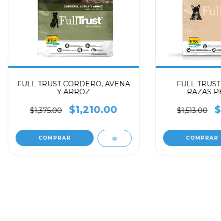
FULL TRUST CORDERO, AVENA
FULL TRUS
Y ARROZ
RAZAS P
$1,210.00
$
$1,375.00
$1,513.00
COMPRAR
COMPRAR