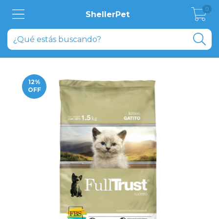
0
ShellerPet
12
%
OFF