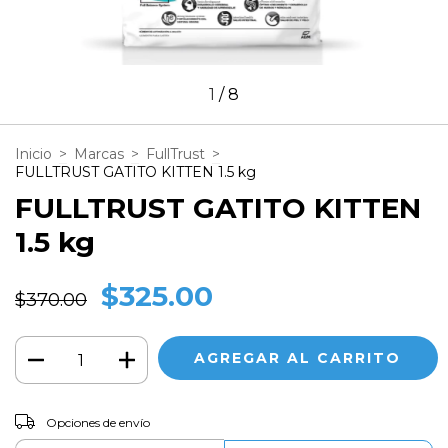
1
/
8
Inicio
>
Marcas
>
FullTrust
>
FULLTRUST GATITO KITTEN 1.5 kg
FULLTRUST GATITO KITTEN
1.5 kg
$325.00
$370.00
CAMBIAR CP
Entregas para el CP:
Opciones de envío